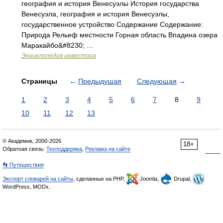
география и история Венесуэлы История государства
Венесуэла, география и история Венесуэлы,
государственное устройство Содержание Содержание:
Природа Рельеф местности Горная область Впадина озера
Маракайбо&#8230; …
Энциклопедия инвестора
Страницы
←
Предыдущая
Следующая
→
1
2
3
4
5
6
7
8
9
10
11
12
13
© Академик, 2000-2026
18+
Обратная связь:
Техподдержка
,
Реклама на сайте
👣 Путешествия
Экспорт словарей на сайты
, сделанные на PHP,
Joomla,
Drupal,
WordPress, MODx.