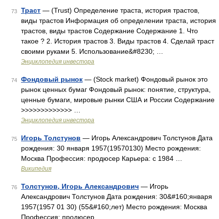
Траст
— (Trust) Определение траста, история трастов,
73
виды трастов Информация об определении траста, история
трастов, виды трастов Содержание Содержание 1. Что
такое ? 2. История трастов 3. Виды трастов 4. Сделай траст
своими руками 5. Использование&#8230; …
Энциклопедия инвестора
Фондовый рынок
— (Stock market) Фондовый рынок это
74
рынок ценных бумаг Фондовый рынок: понятие, структура,
ценные бумаги, мировые рынки США и России Содержание
>>>>>>>>>>>>> …
Энциклопедия инвестора
Игорь Толстунов
— Игорь Александрович Толстунов Дата
75
рождения: 30 января 1957(19570130) Место рождения:
Москва Профессия: продюсер Карьера: с 1984 …
Википедия
Толстунов, Игорь Александрович
— Игорь
76
Александрович Толстунов Дата рождения: 30&#160;января
1957(1957 01 30) (55&#160;лет) Место рождения: Москва
Профессия: продюсер …